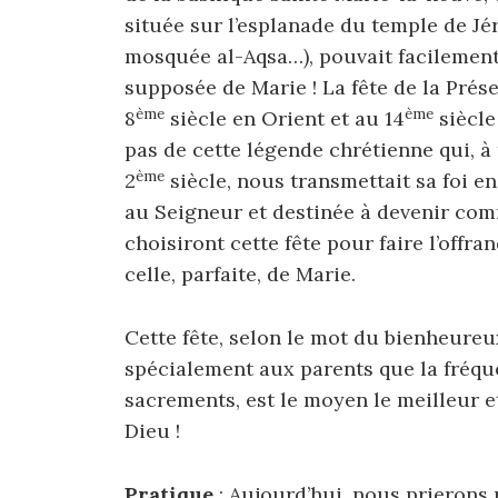
située sur l’esplanade du temple de Jé
mosquée al-Aqsa…), pouvait facilement
supposée de Marie ! La fête de la Prése
ème
ème
8
siècle en Orient et au 14
siècle
pas de cette légende chrétienne qui, à 
ème
2
siècle, nous transmettait sa foi e
au Seigneur et destinée à devenir co
choisiront cette fête pour faire l’offra
celle, parfaite, de Marie.
Cette fête, selon le mot du bienheureu
spécialement aux parents que la fréque
sacrements, est le moyen le meilleur e
Dieu !
Pratique
: Aujourd’hui, nous prierons 