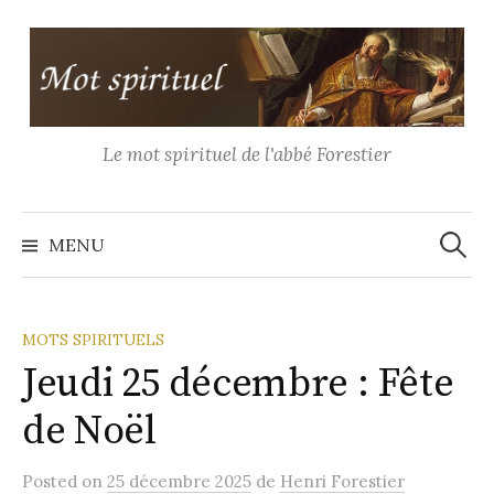
Aller
au
contenu
Le mot spirituel de l'abbé Forestier
Recher
MENU
MOTS SPIRITUELS
Jeudi 25 décembre : Fête
de Noël
Posted
on
25 décembre 2025
de
Henri Forestier