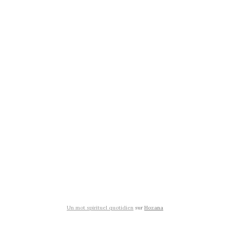
Un mot spirituel quotidien
sur
Hozana