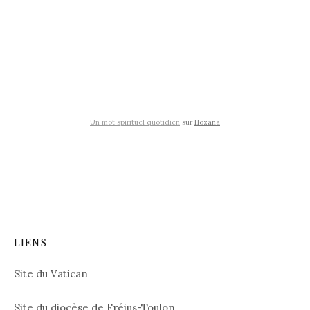
Un mot spirituel quotidien
sur
Hozana
LIENS
Site du Vatican
Site du diocèse de Fréjus-Toulon