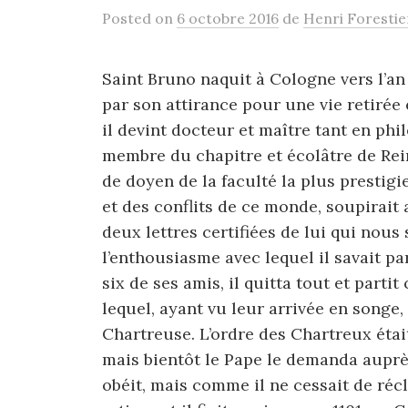
Posted
on
6 octobre 2016
de
Henri Forestie
Saint Bruno naquit à Cologne vers l’an 
par son attirance pour une vie retirée e
il devint docteur et maître tant en ph
membre du chapitre et écolâtre de Reim
de doyen de la faculté la plus prestig
et des conflits de ce monde, soupirait 
deux lettres certifiées de lui qui nou
l’enthousiasme avec lequel il savait p
six de ses amis, il quitta tout et part
lequel, ayant vu leur arrivée en songe, 
Chartreuse. L’ordre des Chartreux étai
mais bientôt le Pape le demanda auprès
obéit, mais comme il ne cessait de récl