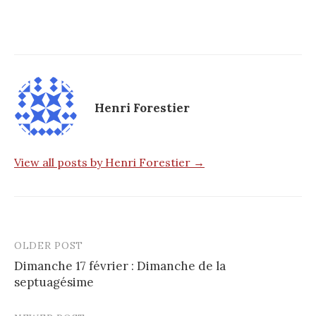
Henri Forestier
View all posts by Henri Forestier →
OLDER POST
Post
Dimanche 17 février : Dimanche de la
navigation
septuagésime