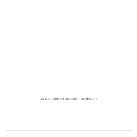
Un mot spirituel quotidien
sur
Hozana