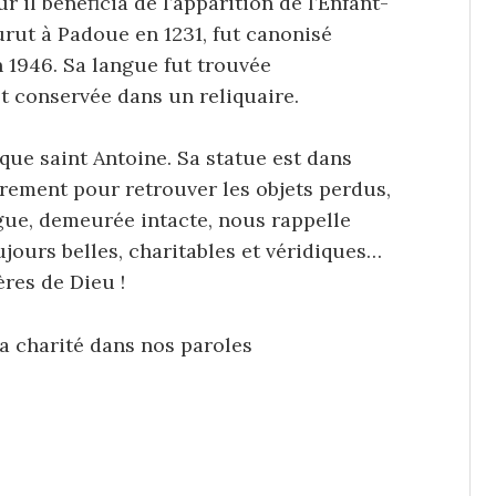
r il bénéficia de l’apparition de l’Enfant-
urut à Padoue en 1231, fut canonisé
n 1946. Sa langue fut trouvée
 conservée dans un reliquaire.
que saint Antoine. Sa statue est dans
ièrement pour retrouver les objets perdus,
gue, demeurée intacte, nous rappelle
jours belles, charitables et véridiques…
ères de Dieu !
la charité dans nos paroles