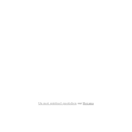
Un mot spirituel quotidien
sur
Hozana