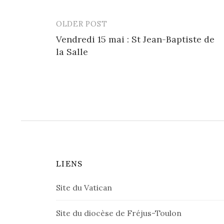
OLDER POST
Post
Vendredi 15 mai : St Jean-Baptiste de
navigation
la Salle
LIENS
Site du Vatican
Site du diocèse de Fréjus-Toulon