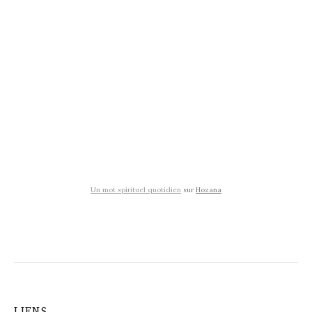
Un mot spirituel quotidien
sur
Hozana
LIENS