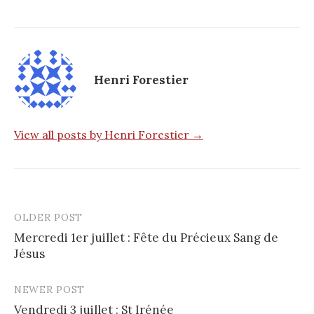
Henri Forestier
View all posts by Henri Forestier →
OLDER POST
Post
Mercredi 1er juillet : Fête du Précieux Sang de
navigation
Jésus
NEWER POST
Vendredi 3 juillet : St Irénée